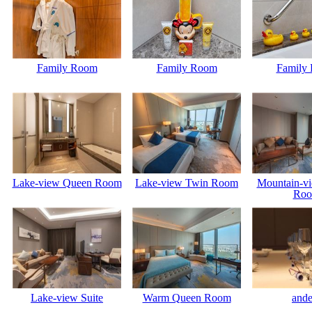
Family Room
Family Room
Family
Lake-view Queen Room
Lake-view Twin Room
Mountain-v
Ro
Lake-view Suite
Warm Queen Room
ande