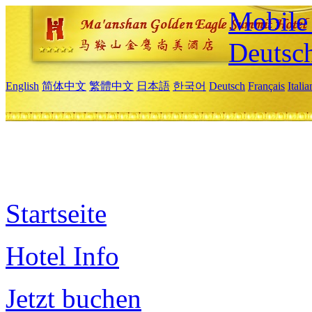
Mobile 
Deutsc
English
简体中文
繁體中文
日本語
한국어
Deutsch
Français
Itali
Startseite
Hotel Info
Jetzt buchen