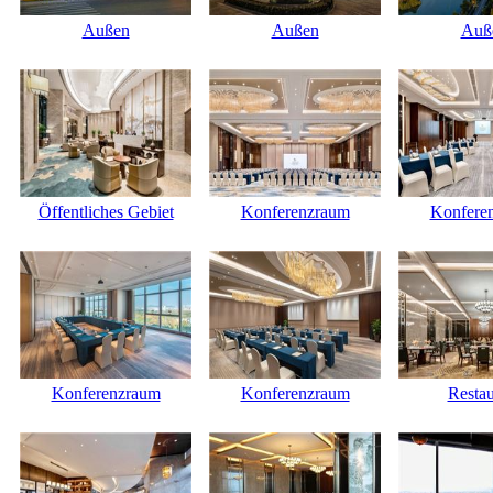
Außen
Außen
Auß
Öffentliches Gebiet
Konferenzraum
Konfere
Konferenzraum
Konferenzraum
Restau