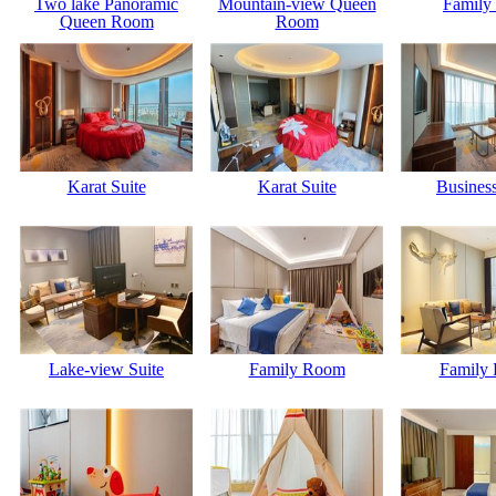
Two lake Panoramic
Mountain-view Queen
Family 
Queen Room
Room
Karat Suite
Karat Suite
Business
Lake-view Suite
Family Room
Family