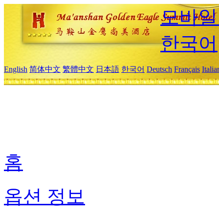
모바일
한국어
English
简体中文
繁體中文
日本語
한국어
Deutsch
Français
Itali
홈
옵션 정보