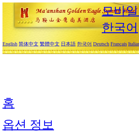
모바일
한국어
English
简体中文
繁體中文
日本語
한국어
Deutsch
Français
Itali
홈
옵션 정보