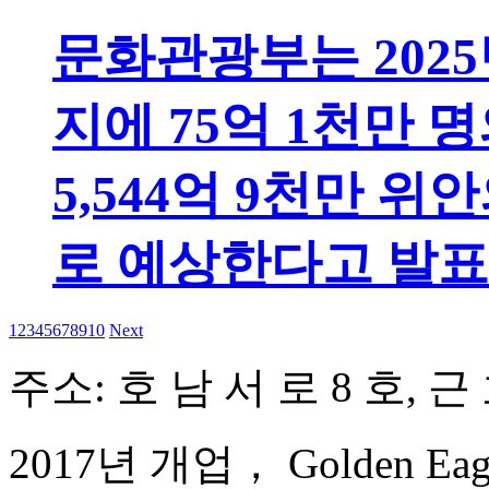
문화관광부는 2025년
지에 75억 1천만
5,544억 9천만 
로 예상한다고 발표
1
2
3
4
5
6
7
8
9
10
Next
주소: 호 남 서 로 8 호, 근
2017년 개업， Golden Eagle