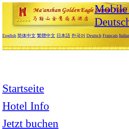
Mobile 
Deutsc
English
简体中文
繁體中文
日本語
한국어
Deutsch
Français
Itali
Startseite
Hotel Info
Jetzt buchen