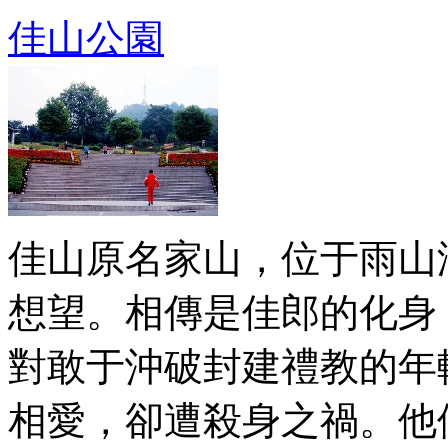
佳山公園
佳山原名家山，位于雨山
想望。相傳是佳郎的化身
對敢于沖破封建禮教的年
相愛，卻遭殺身之禍。他