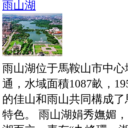
雨山湖
雨山湖位于馬鞍山市中心
通，水域面積1087畝，1
的佳山和雨山共同構成了
特色。 雨山湖娟秀嫵媚