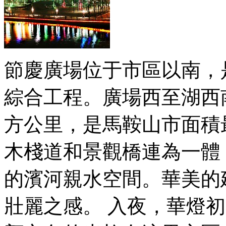
節慶廣場位于市區以南，
綜合工程。廣場西至湖西南
方公里，是馬鞍山市面積
木棧道和景觀橋連為一體
的濱河親水空間。華美的
壯麗之感。 入夜，華燈