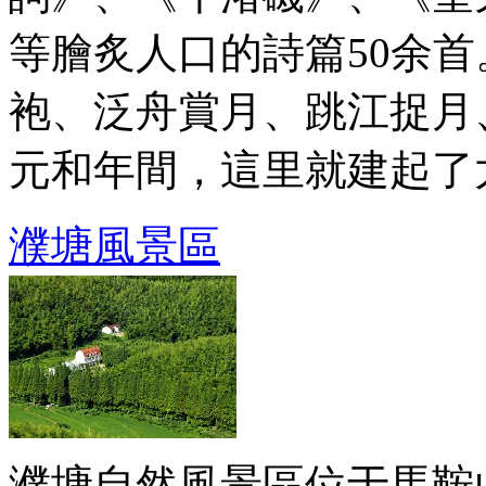
等膾炙人口的詩篇50余
袍、泛舟賞月、跳江捉月
元和年間，這里就建起了太白
濮塘風景區
濮塘自然風景區位于馬鞍