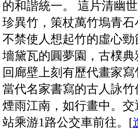
的和諧統一。 這片清幽
珍異竹，策杖萬竹塢青石
不禁使人想起竹的虛心勁
墻黛瓦的圓夢園，古樸典
回廊壁上刻有歷代畫家寫
當代名家書寫的古人詠竹
煙雨江南，如行畫中。交
站乘游1路公交車前往。[