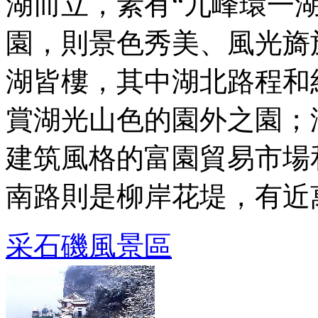
湖而立，素有“九峰環一
園，則景色秀美、風光旖
湖皆樓，其中湖北路程和
賞湖光山色的園外之園；
建筑風格的富園貿易市場
南路則是柳岸花堤，有近萬 .
采石磯風景區