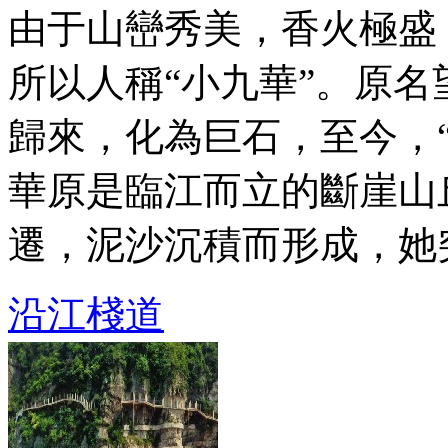
由于山巒秀美，香火極盛
所以人稱“小九華”。原
歸來，化為巨石，至今，“
華原是臨江而立的斷崖山
遷，泥沙沉積而形成，她突兀
沿江棧道