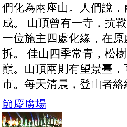
們化為兩座山。人們說，
成。 山頂曾有一寺，抗
一位施主四處化緣，在原處
拆。 佳山四季常青，松
巔。山頂兩則有望景臺，
市。每天清晨，登山者絡繹不 
節慶廣場