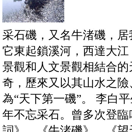
采石磯，又名牛渚磯，居
它東起鎖溪河，西達大江
景觀和人文景觀相結合的
奇，歷來又以其山水之險
為“天下第一磯”。 李白
年不忘采石。曾多次登臨
詞》、《牛渚磯》、《望