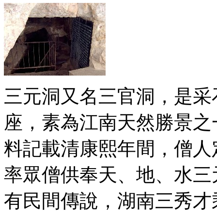
三元洞又名三官洞，是采
座，素為江南天然勝景之
料記載清康熙年間，僧人
率眾僧供奉天、地、水三
有民間傳說，湖南三秀才