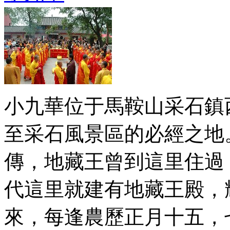
小九華位于馬鞍山采石鎮
至采石風景區的必經之地
傳，地藏王曾到這里住過
代這里就建有地藏王殿，
來，每逢農歷正月十五，