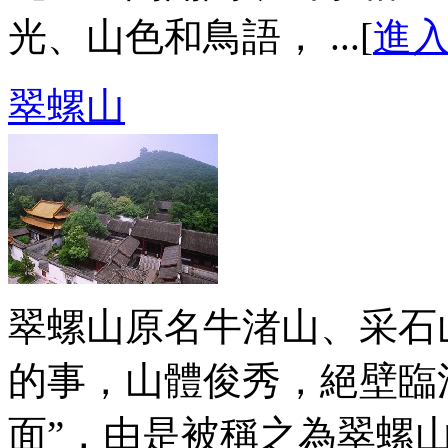
光、山色和鳥語， ...[
進
翠螺山
翠螺山原名牛渚山、采石
的事，山體俊秀，絕壁臨
面”，由是被稱之為翠螺山