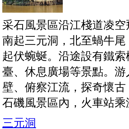
采石風景區沿江棧道凌空
南起三元洞，北至蝸牛尾
起伏蜿蜒。沿途設有鐵索
臺、休息廣場等景點。游
壁、俯察江流，探奇懷古
石磯風景區內，火車站乘
三元洞